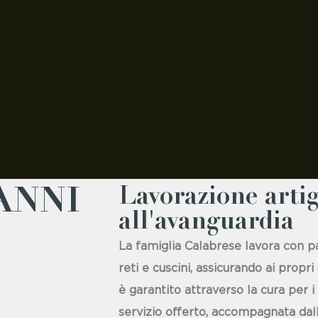
ANNI
Lavorazione artig
all'avanguardia
La famiglia Calabrese lavora con p
reti e cuscini, assicurando ai propri 
è garantito attraverso la cura per i
servizio offerto, accompagnata dalla