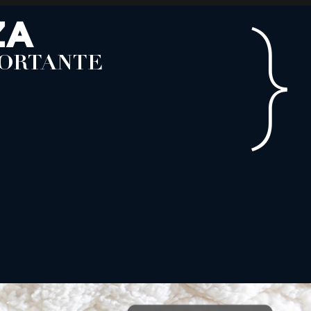
}
ZA
PORTANTE