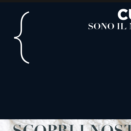
{
C
SONO IL